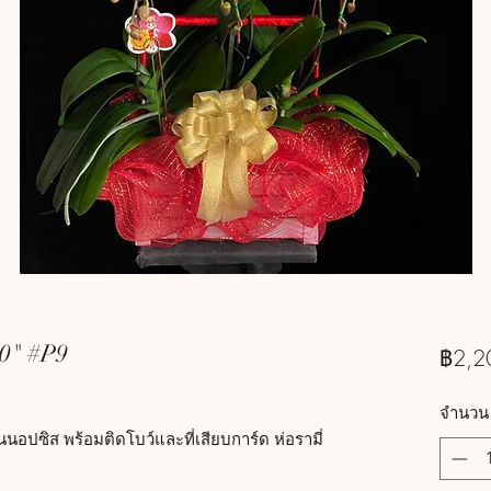
0" #P9
฿2,2
จำนวน
ปซิส พร้อมติดโบว์และที่เสียบการ์ด ห่อรามี่