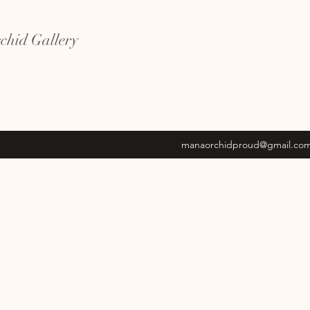
hid Gallery
manaorchidproud@gmail.co