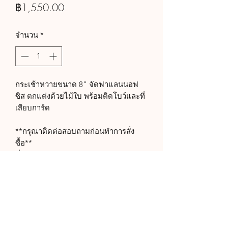
ราคา
฿1,550.00
จำนวน
*
กระเช้าหวายขนาด 8" จัดฟาแลนนอฟ
ซิส ตกแต่งด้วยไม้ใบ พร้อมติดโบว์และที่
เสียบการ์ด
**กรุณาติดต่อสอบถามก่อนทำการสั่ง
ซื้อ**
ที่ Line Official : @manaorchid
หรือโทร 094-787-4935
ขอบคุณครับ
กรุณาติดต่อสอบถามก่อน
ทำการสั่งซื้อ