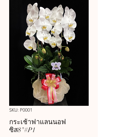
SKU: P0001
กระเช้าฟาแลนนอฟ
ซิส8"#P1